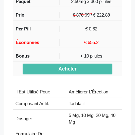
2.50mg x 360 pilules
€ 878.09 /
€
222.89
€ 0.62
€ 655.2
+ 10 pilules
Acheter
Il Est Utilisé Pour:
Améliorer L’Érection
Composant Actif:
Tadalafil
5 Mg, 10 Mg, 20 Mg, 40
Dosage:
Mg
Formulaire De