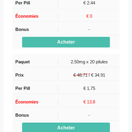
€ 2.44
€ 0
-
Acheter
2.50mg x 20 pilules
€ 48.71 /
€
34.91
€ 1.75
€ 13.8
-
Acheter