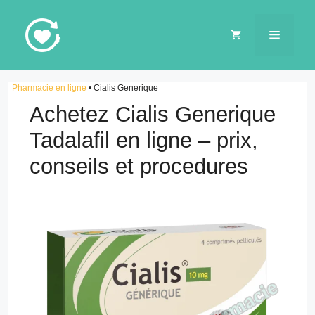
Aller
au
MENU
contenu
Pharmacie en ligne
•
Cialis Generique
Achetez Cialis Generique
Tadalafil en ligne – prix,
conseils et procedures