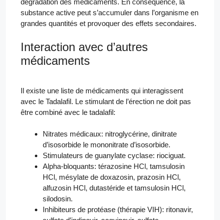
dégradation des médicaments. En conséquence, la
substance active peut s’accumuler dans l’organisme en
grandes quantités et provoquer des effets secondaires.
Interaction avec d’autres
médicaments
Il existe une liste de médicaments qui interagissent
avec le Tadalafil. Le stimulant de l’érection ne doit pas
être combiné avec le tadalafil:
Nitrates médicaux: nitroglycérine, dinitrate
d’isosorbide le mononitrate d’isosorbide.
Stimulateurs de guanylate cyclase: riociguat.
Alpha-bloquants: térazosine HCl, tamsulosin
HCl, mésylate de doxazosin, prazosin HCl,
alfuzosin HCl, dutastéride et tamsulosin HCl,
silodosin.
Inhibiteurs de protéase (thérapie VIH): ritonavir,