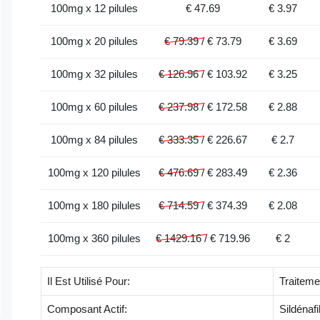
100mg x 12 pilules
€
47.69
€ 3.97
100mg x 20 pilules
€ 79.39 /
€
73.79
€ 3.69
100mg x 32 pilules
€ 126.96 /
€
103.92
€ 3.25
100mg x 60 pilules
€ 237.98 /
€
172.58
€ 2.88
100mg x 84 pilules
€ 333.35 /
€
226.67
€ 2.7
100mg x 120 pilules
€ 476.69 /
€
283.49
€ 2.36
100mg x 180 pilules
€ 714.59 /
€
374.39
€ 2.08
100mg x 360 pilules
€ 1429.16 /
€
719.96
€ 2
Il Est Utilisé Pour:
Traiteme
Composant Actif:
Sildénafi