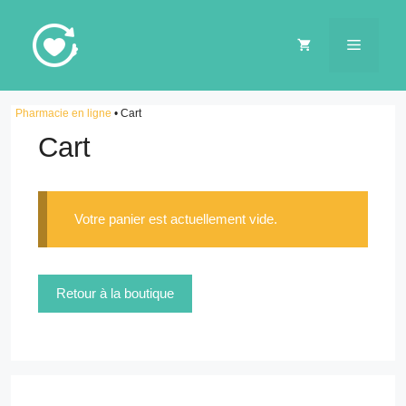
Aller
au
MENU
contenu
Pharmacie en ligne
•
Cart
Cart
Votre panier est actuellement vide.
Retour à la boutique